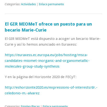
Categorías:
Actividades
|
Enlace permanente
El GIR MIOMeT ofrece un puesto para un
becario Marie-Curie
El GIR MIOMeT está dispuesto a acoger un becario Marie-
Curie y así lo hemos anunciado en Euraxess:
https://euraxess.ec.europa.eu/jobs/hosting/msca-
candidates-miomet-inorganic-and-organometallic-
molecules-group-study-synthesis
Y en la página del Horizonte 2020 de FECyT:
http://eshorizonte2020.es/expressions-of-interests/dr.-
celedonio-m.-alvarez
Categorías:
Empleo/Becas
|
Enlace permanente